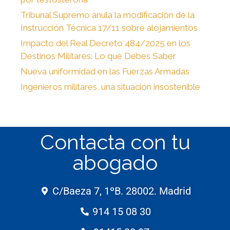
Tribunal Supremo anula la modificación de la
Instrucción Técnica 17/11 sobre alojamientos
Impacto del Real Decreto 484/2025 en los
Destinos Militares: Lo que Debes Saber
Nueva uniformidad en las Fuerzas Armadas
Ingenieros militares, una situación insostenible
Contacta con tu
abogado
C/Baeza 7, 1ºB. 28002. Madrid
914 15 08 30