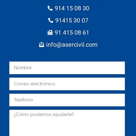
914 15 08 30
91415 30 07
91 415 08 61
info@asercivil.com