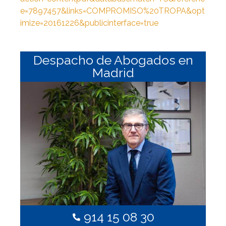
e=7897457&links=COMPROMISO%20TROPA&opt
imize=20161226&publicinterface=true
Despacho de Abogados en
Madrid
914 15 08 30