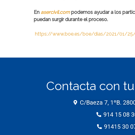
En
asercivil.com
podemos ayudar a los partici
puedan surgir durante el proceso.
https://www.boe.es/boe/dias/2021/01/25
Contacta con t
C/Baeza 7, 1ºB. 280
914 15 08 3
91415 30 0