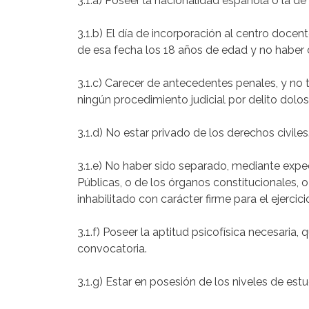
3.1.a) Poseer la nacionalidad española o la de
3.1.b) El día de incorporación al centro doce
de esa fecha los 18 años de edad y no haber c
3.1.c) Carecer de antecedentes penales, y no
ningún procedimiento judicial por delito dolos
3.1.d) No estar privado de los derechos civiles
3.1.e) No haber sido separado, mediante expedi
Públicas, o de los órganos constitucionales, 
inhabilitado con carácter firme para el ejercic
3.1.f) Poseer la aptitud psicofísica necesaria
convocatoria.
3.1.g) Estar en posesión de los niveles de estu