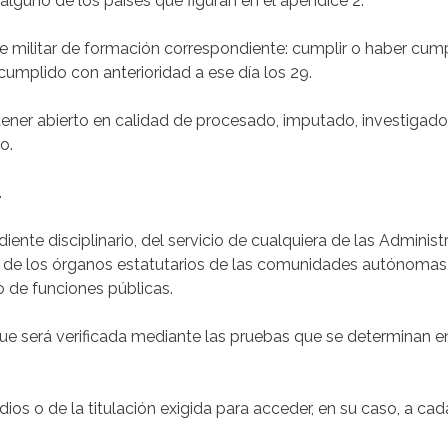
 alguno de los países que figuran en el apéndice 2.
nte militar de formación correspondiente: cumplir o haber cum
umplido con anterioridad a ese día los 29.
 tener abierto en calidad de procesado, imputado, investiga
o.
.
ente disciplinario, del servicio de cualquiera de las Administ
o de los órganos estatutarios de las comunidades autónomas, 
io de funciones públicas.
, que será verificada mediante las pruebas que se determinan e
dios o de la titulación exigida para acceder, en su caso, a cad