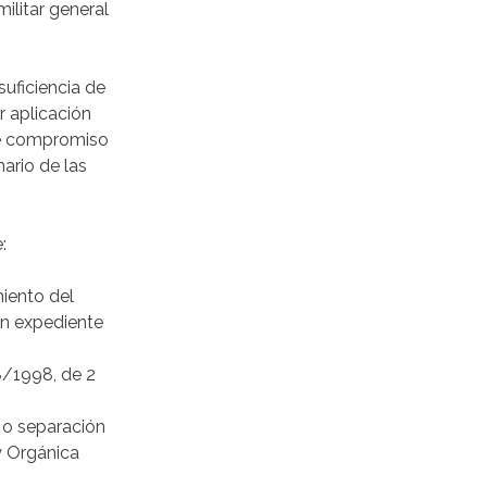
ilitar general
suficiencia de
r aplicación
 de compromiso
ario de las
:
miento del
 en expediente
8/1998, de 2
e o separación
y Orgánica