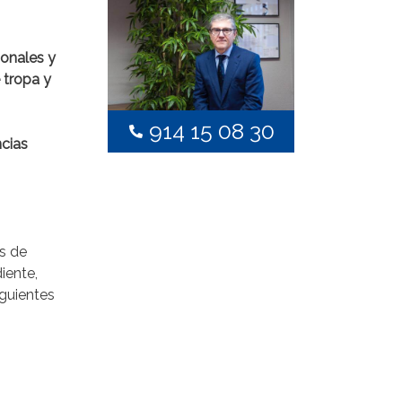
ionales y
 tropa y
914 15 08 30
ncias
as de
iente,
iguientes