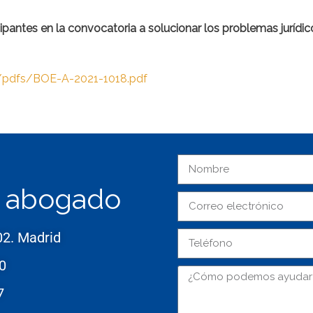
pantes en la convocatoria a solucionar los problemas jurídi
/pdfs/BOE-A-2021-1018.pdf
u abogado
02. Madrid
0
7