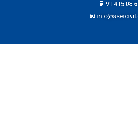
91 415 08 6
info@asercivil