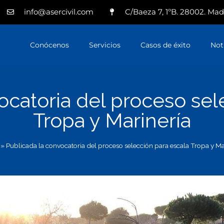
info@asercivil.com
C/Baeza 7, 1ºB. 28002. Mad
Conócenos
Servicios
Casos de éxito
Not
ocatoria del proceso sel
Tropa y Marinería
»
Publicada la convocatoria del proceso selección para escala Tropa y Ma