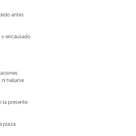
plido antes
do o encausado
raciones
ni hallarse
n la presente
a plaza.