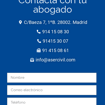
abogado
C/Baeza 7, 1ºB. 28002. Madrid
914 15 08 30
91415 30 07
91 415 08 61
info@asercivil.com