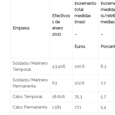
Incremento
Increm
total
medida
Efectivos
medidas
(s/retri
1 de
(mes)
medias
Empleos
enero
2021
–
–
Euros
Porcent
Soldado/Marinero
43.406
100,6
8,3
Temporal.
Soldado/Marinero
63
102,6
7,7
Permanente.
Cabo Temporal.
18.606
75,3
5,7
Cabo Permanente.
1.561
77,1
5,4