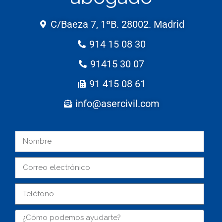
C/Baeza 7, 1ºB. 28002. Madrid
914 15 08 30
91415 30 07
91 415 08 61
info@asercivil.com