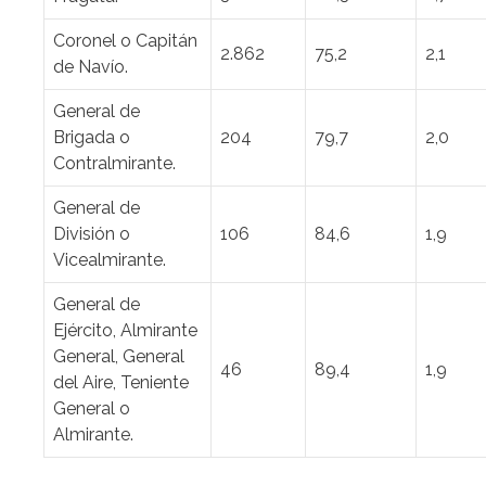
Coronel o Capitán
2.862
75,2
2,1
de Navío.
General de
Brigada o
204
79,7
2,0
Contralmirante.
General de
División o
106
84,6
1,9
Vicealmirante.
General de
Ejército, Almirante
General, General
46
89,4
1,9
del Aire, Teniente
General o
Almirante.