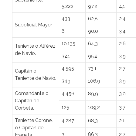
5.222
97,2
4,1
433
62,8
2,4
Suboficial Mayor.
6
90,0
3,4
10.135
64,3
2,6
Teniente o Alférez
de Navío.
324
95,2
3,9
4.595
73,1
2,7
Capitán o
Teniente de Navío.
349
106,9
3,9
Comandante o
4.456
89,9
3,0
Capitán de
125
109,2
3,7
Corbeta.
Teniente Coronel
4.287
68,3
2,1
o Capitán de
3
86,3
2,7
Fragata.