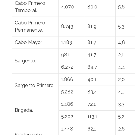
Cabo Primero
4.070
80,0
5,6
Temporal.
Cabo Primero
8.743
81,9
5,3
Permanente.
Cabo Mayor.
1.183
81,7
4,8
981
41,7
2,1
Sargento.
6.232
84,7
4,4
1.866
40,1
2,0
Sargento Primero.
5.282
83,4
4,1
1.486
72,1
3,3
Brigada.
5.202
113,1
5,2
1.448
62,1
2,6
Subteniente.