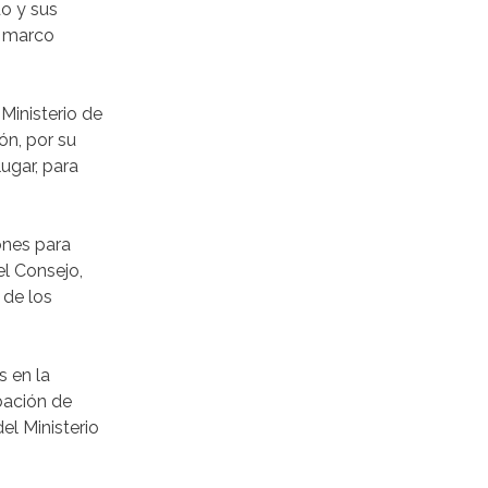
do y sus
l marco
Ministerio de
ón, por su
ugar, para
ones para
el Consejo,
 de los
s en la
bación de
el Ministerio