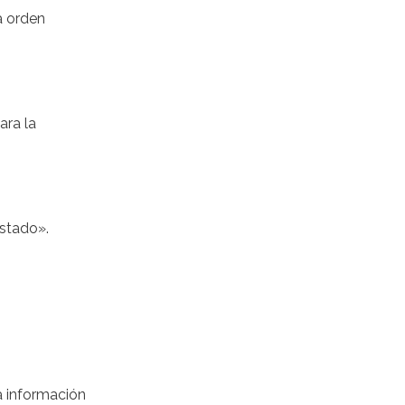
a orden
ara la
Estado».
a información