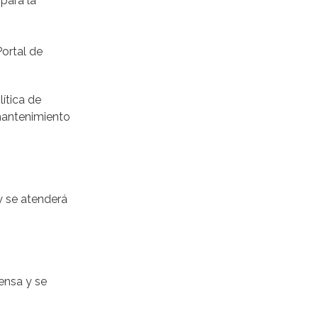
para la
ortal de
ítica de
mantenimiento
y se atenderá
ensa y se