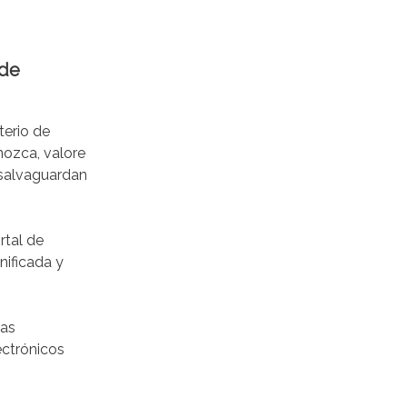
 de
terio de
nozca, valore
s salvaguardan
rtal de
nificada y
las
ectrónicos