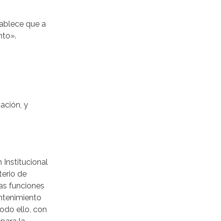
tablece que a
nto».
ación, y
 Institucional
terio de
las funciones
antenimiento
todo ello, con