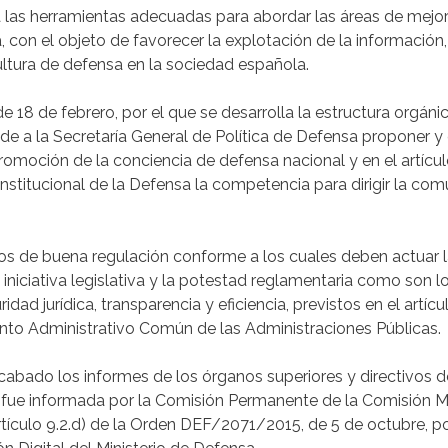
 las herramientas adecuadas para abordar las áreas de mejo
, con el objeto de favorecer la explotación de la información, 
ltura de defensa en la sociedad española.
de 18 de febrero, por el que se desarrolla la estructura orgáni
e a la Secretaría General de Política de Defensa proponer y 
promoción de la conciencia de defensa nacional y en el artículo
stitucional de la Defensa la competencia para dirigir la com
pios de buena regulación conforme a los cuales deben actuar 
 iniciativa legislativa y la potestad reglamentaria como son lo
dad jurídica, transparencia y eficiencia, previstos en el artícu
nto Administrativo Común de las Administraciones Públicas.
cabado los informes de los órganos superiores y directivos d
fue informada por la Comisión Permanente de la Comisión Min
rtículo 9.2.d) de la Orden DEF/2071/2015, de 5 de octubre, po