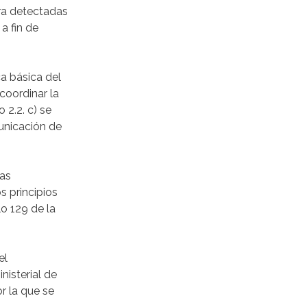
ra detectadas
a fin de
ca básica del
coordinar la
 2.2. c) se
unicación de
las
s principios
lo 129 de la
el
isterial de
r la que se